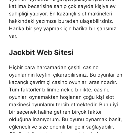
katılma becerisine sahip çok sayıda kişiye ev
sahipliği yapıyor. En kazançlı slot makineleri
hakkındaki yazımıza buradan ulaşabilirsiniz.
Harika bir şey yapmak için harika bir şansınız
var.
Jackbit Web Sitesi
Hiçbir para harcamadan çeşitli casino
oyunlarının keyfini çıkarabilirsiniz. Bu oyunlar en
kazançlı çevrimiçi casino oyunları arasındadır.
Tüm faktörler bilinmemekle birlikte, casino
oyunları oynamaktan hoşlanan çoğu kişi slot
makinesi oyunlarını tercih etmektedir. Bunu iyi
bir seçenek haline getiren birçok faktör
olduğuna inanıyorum. Bu oyunu oynamak basit,
eğlenceli ve size önemli bir gelir sağlayabilir.