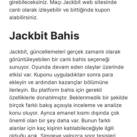
girebileceksiniz. Maçı Jackbit web sitesinde
canlı olarak izleyebilir ve bittiğinde kupon
alabilirsiniz.
Jackbit Bahis
Jackbit, güncellemeleri gerçek zamanlı olarak
görüntüleyebilen bir canlı bahis seçeneği
sunuyor. Oyunda devam eden olaylar üzerinde
etkisi var. Kuponu uyguladıktan sonra para
ekleyin ve ardından kazançlar bölümüne
ilerleyin. Bu platform bahis için gerekli
özelliklerle donatılmıştır. Beklenmedik bir şekilde
birçok farklı bakış açısıyla inceleme ve analize
konu oluyor. Ayrıca emanet kısmı dışında çok
önemli olan bir şey daha var. Bunun farklı
alanlar için kaç kişinin katılabileceğiyle ilgili
olduğu açık. Simgeye yalnızca spor tesisleri