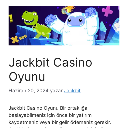
Jackbit Casino
Oyunu
Haziran 20, 2024
yazar
Jackbit
Jackbit Casino Oyunu Bir ortaklığa
başlayabilmeniz için önce bir yatırım
kaydetmeniz veya bir gelir ödemeniz gerekir.