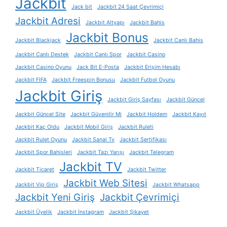
Jackbit
Jack bit
Jackbit 24 Saat Çevrimiçi
Jackbit Adresi
Jackbit Altyapı
Jackbit Bahis
Jackbit Bonus
Jackbit Blackjack
Jackbit Canlı Bahis
Jackbit Canlı Destek
Jackbit Canlı Spor
Jackbit Casino
Jackbit Casino Oyunu
Jack Bit E-Posta
Jackbit Erişim Hesabı
Jackbit FIFA
Jackbit Freespin Bonusu
Jackbit Futbol Oyunu
Jackbit Giriş
Jackbit Giriş Sayfası
Jackbit Güncel
Jackbit Güncel Site
Jackbit Güvenilir Mi
Jackbit Holdem
Jackbit Kayıt
Jackbit Kaç Oldu
Jackbit Mobil Giriş
Jackbit Ruleti
Jackbit Rulet Oyunu
Jackbit Sanal Tv
Jackbit Sertifikası
Jackbit Spor Bahisleri
Jackbit Tazı Yarışı
Jackbit Telegram
Jackbit TV
Jackbit Ticaret
Jackbit Twitter
Jackbit Web Sitesi
Jackbit Vip Giriş
Jackbit Whatsapp
Jackbit Yeni Giriş
Jackbit Çevrimiçi
Jackbit Üyelik
Jackbit İnstagram
Jackbit Şikayet