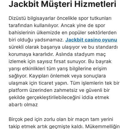
Jackbit Müşteri Hizmetleri
Dizüstü bilgisayarlar öncelikle spor tutkunları
tarafından kullanılıyor. Ancak yine de spor
bahislerinin ülkemizde en popüler sektörlerden
biri olduğu yadsınamaz.
Jackbit casino oyunu
sürekli olarak başarıya ulaşıyor ve bu standardı
korumaya kararlıdır. Aslında stadyum maç
izlemek için sayısız fırsat sunuyor. Bu bayrak
yarışı etkinlikleri tüm yarış bilgilerine erişim
sağlıyor. Kayıpları önlemek veya sonuçlara
ulaşmak için ticaret yapın. Tüm işlemlerin tek bir
platform üzerinden zahmetsiz ve güvenli bir
şekilde gerçekleştirilebileceğini iddia etmek
abartı olmaz
Birçok ped için zorlu olan bir maçın tam yerini
takip etmek artık geçmişte kaldı. Mükemmelliğin