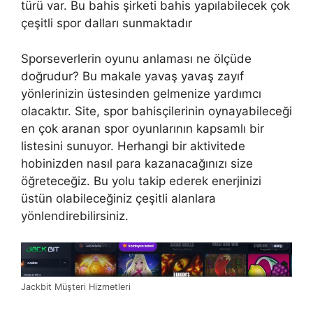
türü var. Bu bahis şirketi bahis yapılabilecek çok
çeşitli spor dalları sunmaktadır
Sporseverlerin oyunu anlaması ne ölçüde
doğrudur? Bu makale yavaş yavaş zayıf
yönlerinizin üstesinden gelmenize yardımcı
olacaktır. Site, spor bahisçilerinin oynayabileceği
en çok aranan spor oyunlarının kapsamlı bir
listesini sunuyor. Herhangi bir aktivitede
hobinizden nasıl para kazanacağınızı size
öğreteceğiz. Bu yolu takip ederek enerjinizi
üstün olabileceğiniz çeşitli alanlara
yönlendirebilirsiniz.
Jackbit Müşteri Hizmetleri