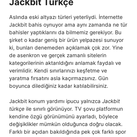
Jackbit Türkçe
Aslında eski altyazı türleri yeterliydi. İnternette
Jackbit bahis oynuyor ama aynı zamanda ne tür
bahisler yaptıklarını da bilmemiz gerekiyor. Bu
şirket o kadar geniş bir ürün yelpazesi sunuyor
ki, bunları denemeden açıklamak çok zor. Yine
de asenkron ve gerçek zamanlı sitelerin
kategorilerinin aktarıldığını anlamak faydalı ve
verimlidir. Kendi sınırlarınızı keşfetme ve
yaratma fırsatını asla kaçırmazsınız. Gün
boyunca dilediğiniz kadar katılabilirsiniz.
Jackbit konum yardımı ipucu yalnızca
Jackbit
türkçe
ile sınırlı görünüyor. TV şovu platformun
kendine özgü görünümünü ayarladı, böylece
değişiklikler mümkün olduğunca doğru olacak.
Farklı bir açıdan bakıldığında pek çok farklı spor