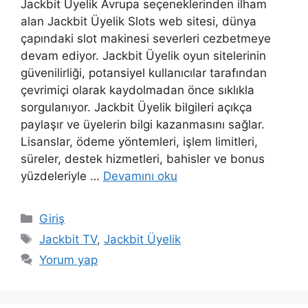
Jackbit Üyelik Avrupa seçeneklerinden ilham
alan Jackbit Üyelik Slots web sitesi, dünya
çapındaki slot makinesi severleri cezbetmeye
devam ediyor. Jackbit Üyelik oyun sitelerinin
güvenilirliği, potansiyel kullanıcılar tarafından
çevrimiçi olarak kaydolmadan önce sıklıkla
sorgulanıyor. Jackbit Üyelik bilgileri açıkça
paylaşır ve üyelerin bilgi kazanmasını sağlar.
Lisanslar, ödeme yöntemleri, işlem limitleri,
süreler, destek hizmetleri, bahisler ve bonus
yüzdeleriyle …
Devamını oku
Kategoriler
Giriş
Etiketler
Jackbit TV
,
Jackbit Üyelik
Yorum yap