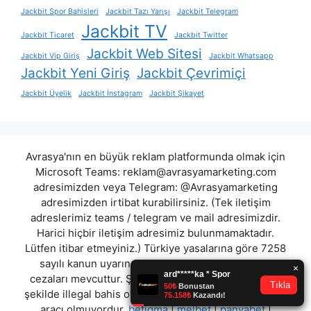
Jackbit Spor Bahisleri
Jackbit Tazı Yarışı
Jackbit Telegram
Jackbit TV
Jackbit Ticaret
Jackbit Twitter
Jackbit Web Sitesi
Jackbit Vip Giriş
Jackbit Whatsapp
Jackbit Yeni Giriş
Jackbit Çevrimiçi
Jackbit Üyelik
Jackbit İnstagram
Jackbit Şikayet
Avrasya'nın en büyük reklam platformunda olmak için
Microsoft Teams:
reklam@avrasyamarketing.com
adresimizden veya Telegram: @Avrasyamarketing
adresimizden irtibat kurabilirsiniz. (Tek iletişim
adreslerimiz teams / telegram ve mail adresimizdir.
Harici hiçbir iletişim adresimiz bulunmamaktadır.
Lütfen itibar etmeyiniz.) Türkiye yasalarına göre 7258
sayılı kanun uyarınca yasa dışı bahis oynamanın
cezaları mevcuttur. Şu an bulunduğunuz site hiç bir
şekilde illegal bahis oyunları oynatmıyor ve oynamaya
aracı olmuyordur.
betigma
|
melbet
|
panyabet
|