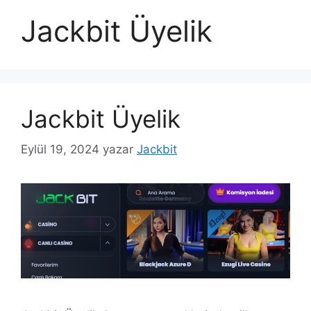
Jackbit Üyelik
Jackbit Üyelik
Eylül 19, 2024
yazar
Jackbit