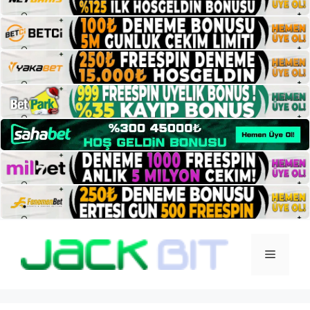
İçeriğe
atla
Menü