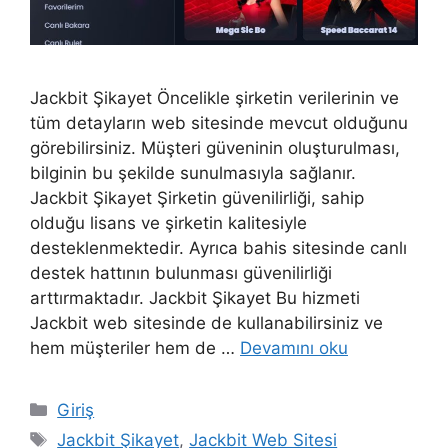
Jackbit Şikayet Öncelikle şirketin verilerinin ve
tüm detayların web sitesinde mevcut olduğunu
görebilirsiniz. Müşteri güveninin oluşturulması,
bilginin bu şekilde sunulmasıyla sağlanır.
Jackbit Şikayet Şirketin güvenilirliği, sahip
olduğu lisans ve şirketin kalitesiyle
desteklenmektedir. Ayrıca bahis sitesinde canlı
destek hattının bulunması güvenilirliği
arttırmaktadır. Jackbit Şikayet Bu hizmeti
Jackbit web sitesinde de kullanabilirsiniz ve
hem müşteriler hem de …
Devamını oku
Kategoriler
Giriş
Etiketler
Jackbit Şikayet
,
Jackbit Web Sitesi