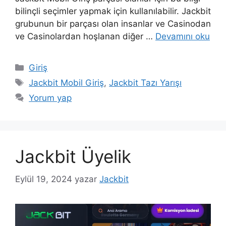
bilinçli seçimler yapmak için kullanılabilir. Jackbit
grubunun bir parçası olan insanlar ve Casinodan
ve Casinolardan hoşlanan diğer …
Devamını oku
Kategoriler
Giriş
Etiketler
Jackbit Mobil Giriş
,
Jackbit Tazı Yarışı
Yorum yap
Jackbit Üyelik
Eylül 19, 2024
yazar
Jackbit