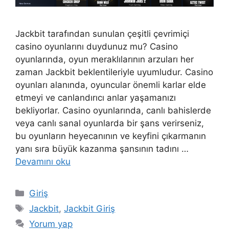
Jackbit tarafından sunulan çeşitli çevrimiçi
casino oyunlarını duydunuz mu? Casino
oyunlarında, oyun meraklılarının arzuları her
zaman Jackbit beklentileriyle uyumludur. Casino
oyunları alanında, oyuncular önemli karlar elde
etmeyi ve canlandırıcı anlar yaşamanızı
bekliyorlar. Casino oyunlarında, canlı bahislerde
veya canlı sanal oyunlarda bir şans verirseniz,
bu oyunların heyecanının ve keyfini çıkarmanın
yanı sıra büyük kazanma şansının tadını …
Devamını oku
Kategoriler
Giriş
Etiketler
Jackbit
,
Jackbit Giriş
Yorum yap