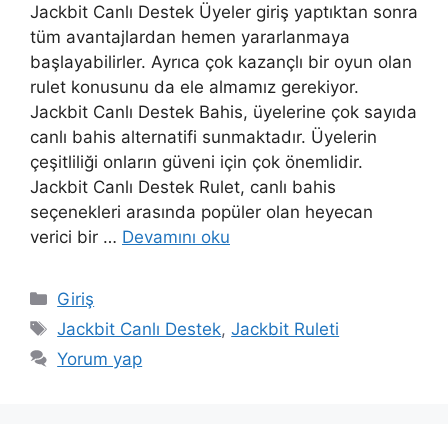
Jackbit Canlı Destek Üyeler giriş yaptıktan sonra
tüm avantajlardan hemen yararlanmaya
başlayabilirler. Ayrıca çok kazançlı bir oyun olan
rulet konusunu da ele almamız gerekiyor.
Jackbit Canlı Destek Bahis, üyelerine çok sayıda
canlı bahis alternatifi sunmaktadır. Üyelerin
çeşitliliği onların güveni için çok önemlidir.
Jackbit Canlı Destek Rulet, canlı bahis
seçenekleri arasında popüler olan heyecan
verici bir …
Devamını oku
Kategoriler
Giriş
Etiketler
Jackbit Canlı Destek
,
Jackbit Ruleti
Yorum yap