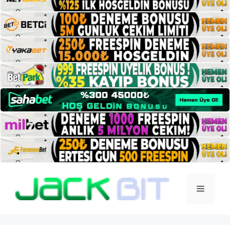
İçeriğe
atla
Menü