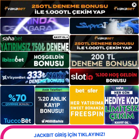
×
JACKBIT GİRİŞ İÇİN TIKLAYINIZ!