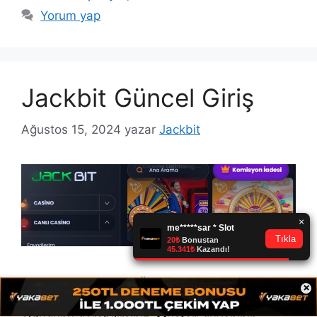
Yorum yap
Jackbit Güncel Giriş
Ağustos 15, 2024
yazar
Jackbit
Jackbit Güncel Giriş Öncelikle şirketin verilerinin
×
ve tüm detayların web sitesinde mevcut