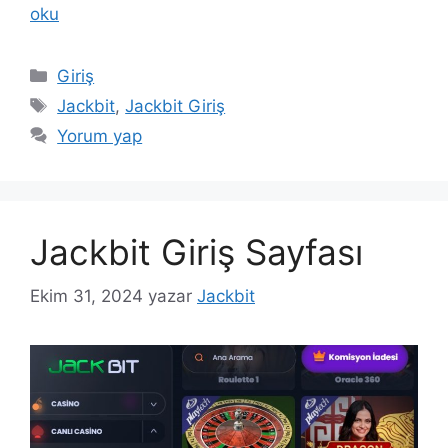
oku
Kategoriler
Giriş
Etiketler
Jackbit
,
Jackbit Giriş
Yorum yap
Jackbit Giriş Sayfası
Ekim 31, 2024
yazar
Jackbit