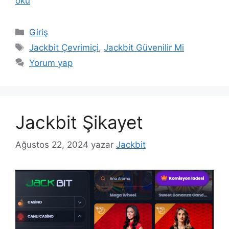
oku
Kategoriler
Giriş
Etiketler
Jackbit Çevrimiçi
,
Jackbit Güvenilir Mi
Yorum yap
Jackbit Şikayet
Ağustos 22, 2024
yazar
Jackbit