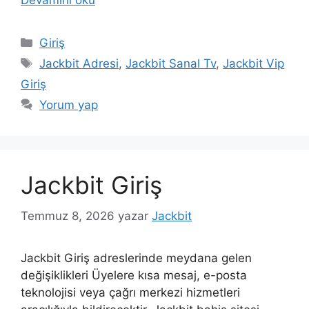
Devamını oku
Kategoriler
Giriş
Etiketler
Jackbit Adresi
,
Jackbit Sanal Tv
,
Jackbit Vip
Giriş
Yorum yap
Jackbit Giriş
Temmuz 8, 2026
yazar
Jackbit
Jackbit Giriş adreslerinde meydana gelen
değişiklikleri Üyelere kısa mesaj, e-posta
teknolojisi veya çağrı merkezi hizmetleri