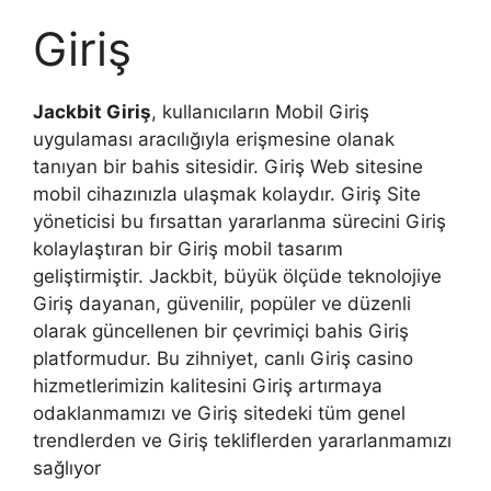
Giriş
Jackbit Giriş
, kullanıcıların Mobil Giriş
uygulaması aracılığıyla erişmesine olanak
tanıyan bir bahis sitesidir. Giriş Web sitesine
mobil cihazınızla ulaşmak kolaydır. Giriş Site
yöneticisi bu fırsattan yararlanma sürecini Giriş
kolaylaştıran bir Giriş mobil tasarım
geliştirmiştir. Jackbit, büyük ölçüde teknolojiye
Giriş dayanan, güvenilir, popüler ve düzenli
olarak güncellenen bir çevrimiçi bahis Giriş
platformudur. Bu zihniyet, canlı Giriş casino
hizmetlerimizin kalitesini Giriş artırmaya
odaklanmamızı ve Giriş sitedeki tüm genel
trendlerden ve Giriş tekliflerden yararlanmamızı
sağlıyor