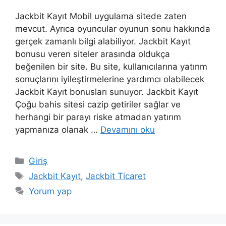
Jackbit Kayıt Mobil uygulama sitede zaten
mevcut. Ayrıca oyuncular oyunun sonu hakkında
gerçek zamanlı bilgi alabiliyor. Jackbit Kayıt
bonusu veren siteler arasında oldukça
beğenilen bir site. Bu site, kullanıcılarına yatırım
sonuçlarını iyileştirmelerine yardımcı olabilecek
Jackbit Kayıt bonusları sunuyor. Jackbit Kayıt
Çoğu bahis sitesi cazip getiriler sağlar ve
herhangi bir parayı riske atmadan yatırım
yapmanıza olanak …
Devamını oku
Kategoriler
Giriş
Etiketler
Jackbit Kayıt
,
Jackbit Ticaret
Yorum yap