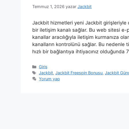
Temmuz 1, 2026
yazar
Jackbit
Jackbit hizmetleri yeni Jackbit girişleriyle
bir iletişim kanalı sağlar. Bu web sitesi e-
kanallar aracılığıyla iletişim kurmanıza o
kanalların kontrolünü sağlar. Bu nedenle 
hızlı bir bağlantıya ihtiyacınız olduğunda
Kategoriler
Giriş
Etiketler
Jackbit
,
Jackbit Freespin Bonusu
,
Jackbit Günc
Yorum yap