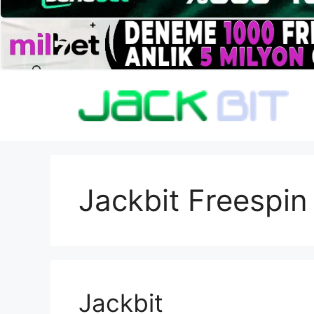
İçeriğe
atla
Jackbit Freespi
Jackbit