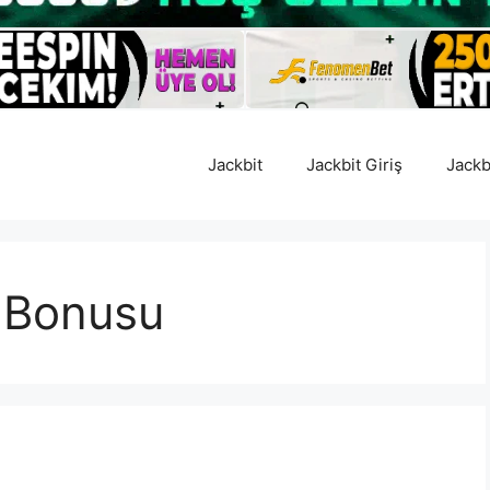
Jackbit
Jackbit Giriş
Jackb
n Bonusu