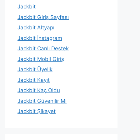
Jackbit
Jackbit Giriş Sayfası
Jackbit Altyapı
Jackbit İnstagram
Jackbit Canlı Destek
Jackbit Mobil Giriş
Jackbit Üyelik
Jackbit Kayıt
Jackbit Kaç Oldu
Jackbit Güvenilir Mi
Jackbit Şikayet